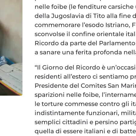
nelle foibe (le fenditure carsiche
della Jugoslavia di Tito alla fin
commemorare l’esodo Istriano, 
sconvolse il confine orientale ital
Ricordo da parte del Parlamento 
a sanare una ferita profonda nel
“Il Giorno del Ricordo è un’occasio
residenti all’estero ci sentiamo
Presidente del Comites San Mari
sparizioni nelle foibe, l’internam
le torture commesse contro gli it
indistintamente funzionari, militar
semplici cittadini e persino partig
quella di essere italiani e di bat