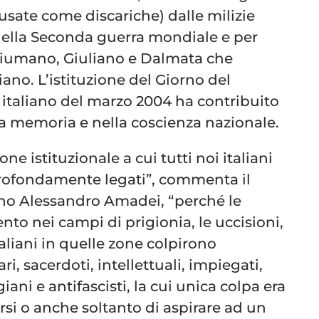
 usate come discariche) dalle milizie
e della Seconda guerra mondiale e per
Fiumano, Giuliano e Dalmata che
iano. L’istituzione del Giorno del
italiano del marzo 2004 ha contribuito
la memoria e nella coscienza nazionale.
ne istituzionale a cui tutti noi italiani
 profondamente legati”, commenta il
no Alessandro Amadei, “perché le
ento nei campi di prigionia, le uccisioni,
aliani in quelle zone colpirono
i, sacerdoti, intellettuali, impiegati,
iani e antifascisti, la cui unica colpa era
tersi o anche soltanto di aspirare ad un